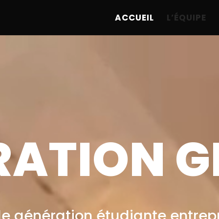
ACCUEIL
L’ÉQUIPE
RATION G
le génération étudiante entrep